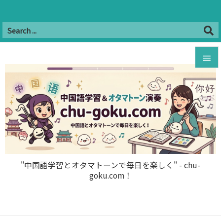
Twitter
Facebook
Instagram
Hatena
YouTube
B!


RSS
Feedly

メニュ

サイド

前へ

"中国語学習とオタマトーンで毎日を楽しく" - chu-
goku.com！
次へ

検索