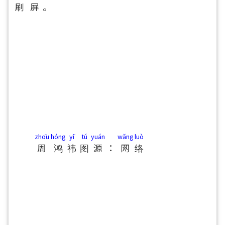
刷
屏
。
zhōu
hóng
yī
tú
yuán
wǎng
luò
周
鸿
祎
图
源
：
网
络