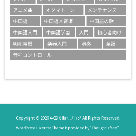
アニメ曲
オタマトーン
メンテナンス
中国語
中国語×音楽
中国語の歌
中国語入門
中国語学習
入門
初心者向け
明和電機
楽器入門
演奏
童謡
音程コントロール
Copyright ©
2026
中国で働くブログ
All Rights Reserved.
WordPress Luxeritas Theme is provided by "
Thought is free
".