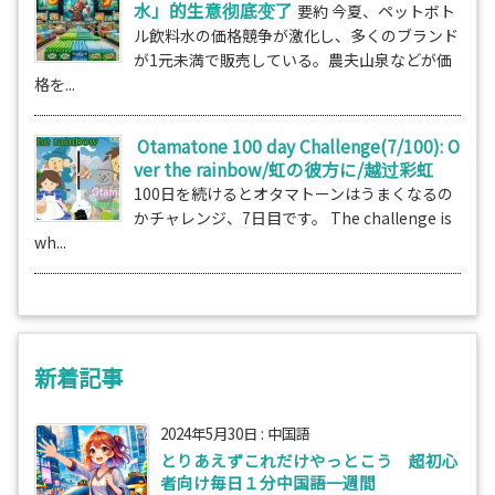
水」的生意彻底变了
要約 今夏、ペットボト
ル飲料水の価格競争が激化し、多くのブランド
が1元未満で販売している。農夫山泉などが価
格を...
Otamatone 100 day Challenge(7/100): O
ver the rainbow/虹の彼方に/越过彩虹
100日を続けるとオタマトーンはうまくなるの
かチャレンジ、7日目です。 The challenge is
wh...
新着記事
2024年5月30日
:
中国語
とりあえずこれだけやっとこう 超初心
者向け毎日１分中国語一週間