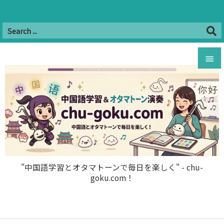
Twitter
Facebook
Instagram
Hatena
YouTube
B!


RSS
Feedly

メニュ

サイド

前へ

"中国語学習とオタマトーンで毎日を楽しく" - chu-
goku.com！
次へ

検索