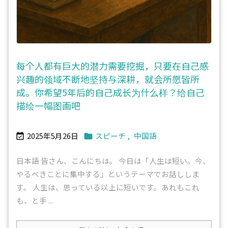
每个人都有巨大的潜力需要挖掘，只要在自己感
兴趣的领域不断地坚持与深耕，就会所愿皆所
成。你希望5年后的自己成长为什么样？给自己
描绘一幅图画吧
2025年5月26日
スピーチ
,
中国語


日本語 皆さん、こんにちは。 今日は「人生は短い。今、
やるべきことに集中する」というテーマでお話ししま
す。 人生は、思っている以上に短いです。あれもこれ
も、と手 ...