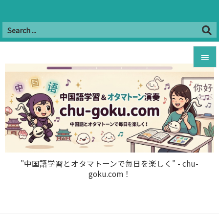
Twitter
Facebook
Instagram
Hatena
YouTube
B!


RSS
Feedly

メニュ

サイド

前へ

"中国語学習とオタマトーンで毎日を楽しく" - chu-
goku.com！
次へ

検索