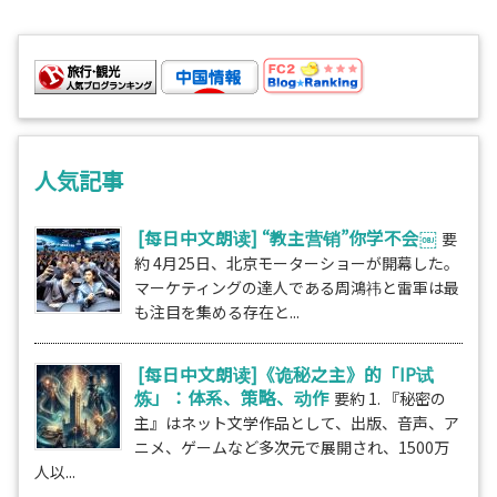
人気記事
[每日中文朗读] “教主营销”你学不会￼
要
約 4月25日、北京モーターショーが開幕した。
マーケティングの達人である周鴻祎と雷軍は最
も注目を集める存在と...
[每日中文朗读]《诡秘之主》的「IP试
炼」：体系、策略、动作
要約 1. 『秘密の
主』はネット文学作品として、出版、音声、ア
ニメ、ゲームなど多次元で展開され、1500万
人以...