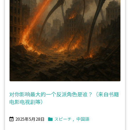
对你影响最大的一个反派角色是谁？（来自书籍
电影电视剧等）
2025年5月28日
スピーチ
,
中国語

