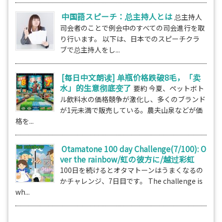
中国語スピーチ：总主持人とは
总主持人
司会者のことで例会中のすべての司会進行を取
り行います。 以下は、日本でのスピーチクラ
ブで总主持人をし...
[每日中文朗读] 单瓶价格跌破8毛，「卖
水」的生意彻底变了
要約 今夏、ペットボト
ル飲料水の価格競争が激化し、多くのブランド
が1元未満で販売している。農夫山泉などが価
格を...
Otamatone 100 day Challenge(7/100): O
ver the rainbow/虹の彼方に/越过彩虹
100日を続けるとオタマトーンはうまくなるの
かチャレンジ、7日目です。 The challenge is
wh...