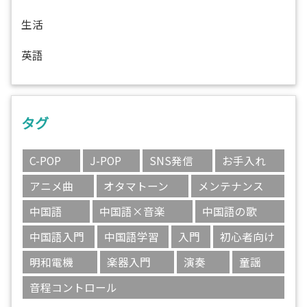
生活
英語
タグ
C-POP
J-POP
SNS発信
お手入れ
アニメ曲
オタマトーン
メンテナンス
中国語
中国語×音楽
中国語の歌
中国語入門
中国語学習
入門
初心者向け
明和電機
楽器入門
演奏
童謡
音程コントロール