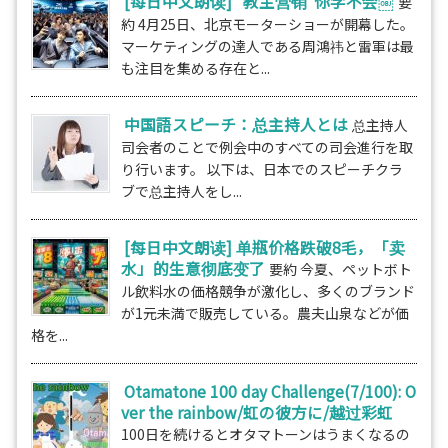
[每日中文朗读] “教主营销”你学不会￼
要
約 4月25日、北京モーターショーが開幕した。
マーケティングの達人である周鴻祎と雷軍は最
も注目を集める存在と...
中国語スピーチ：总主持人とは
总主持人
司会者のことで例会中のすべての司会進行を取
り行います。 以下は、日本でのスピーチクラ
ブで总主持人をし...
[每日中文朗读] 单瓶价格跌破8毛，「卖
水」的生意彻底变了
要約 今夏、ペットボト
ル飲料水の価格競争が激化し、多くのブランド
が1元未満で販売している。農夫山泉などが価
格を...
Otamatone 100 day Challenge(7/100): O
ver the rainbow/虹の彼方に/越过彩虹
100日を続けるとオタマトーンはうまくなるの