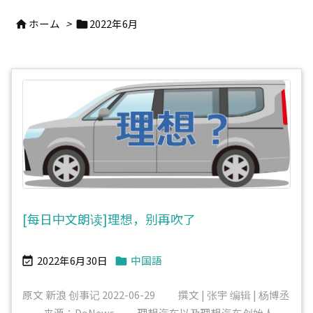
ホーム
>
2022年6月


[每日中文朗读]理想，别再吹了
2022年6月30日
中国語


原文 新浪 创事记 2022-06-29 撰文 | 张宇 编辑 | 杨博丞
来源：DoNews 理想汽车以及理想汽车创始人、