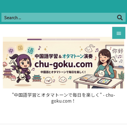
Twitter
Facebook
Instagram
Hatena
YouTube
B!


RSS
Feedly

メニュ

サイド

前へ

"中国語学習とオタマトーンで毎日を楽しく" - chu-
goku.com！
次へ

検索