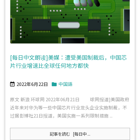
[每日中文朗读]美媒：遭受美国制裁后，中国芯
片行业增速比全球任何地方都快
2022年6月22日
中国語


原文 新浪 环球网 2022年06月21日 球网报道]美国政府
近年来对华为等一些中国芯片行业龙头企业实施制裁，不
过据彭博社21日报道，美国实施一系列限制措施 ...
記事を読む
[每日中 ...