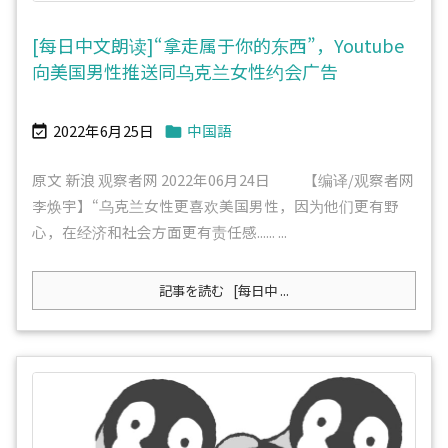
[每日中文朗读]“拿走属于你的东西”，Youtube
向美国男性推送同乌克兰女性约会广告
2022年6月25日
中国語


原文 新浪 观察者网 2022年06月24日 【编译/观察者网
李焕宇】“乌克兰女性更喜欢美国男性，因为他们更有野
心，在经济和社会方面更有责任感...... ...
記事を読む
[每日中 ...