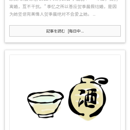
离婚，互不干扰。” 季忆之所以答应贺季晨假结婚，是因
为她坚信完美情人贺季晨绝对不会爱上她。 ...
記事を読む
[每日中 ...