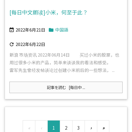
[每日中文朗读]小米，何至于此？
2022年6月21日
中国語


2022年6月22日

新浪 市场资讯 2022年06月14日 买过小米的股票，也
用过很多小米的产品，简单来谈谈我的看法和感受。
雷军先生曾经发帖谈论过创建小米前后的一些想法， ...
記事を読む
[每日中 ...
«
‹
1
2
3
›
»