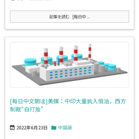
記事を読む
[每日中 ...
[每日中文朗读]美媒：中印大量购入俄油，西方
制裁“自打脸”
2022年6月23日
中国語

