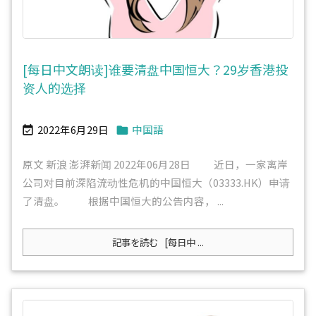
[每日中文朗读]谁要清盘中国恒大？29岁香港投
资人的选择
2022年6月29日
中国語


原文 新浪 澎湃新闻 2022年06月28日 近日，一家离岸
公司对目前深陷流动性危机的中国恒大（03333.HK）申请
了清盘。 根据中国恒大的公告内容， ...
記事を読む
[每日中 ...