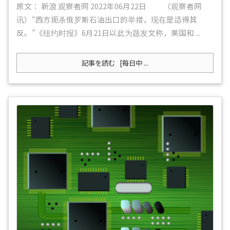
原文： 新浪 观察者网 2022年06月22日 （观察者网
讯）“西方扼杀俄罗斯石油出口的举措，现在是适得其
反。”《纽约时报》6月21日以此为题发文称，美国和 ...
記事を読む
[每日中 ...