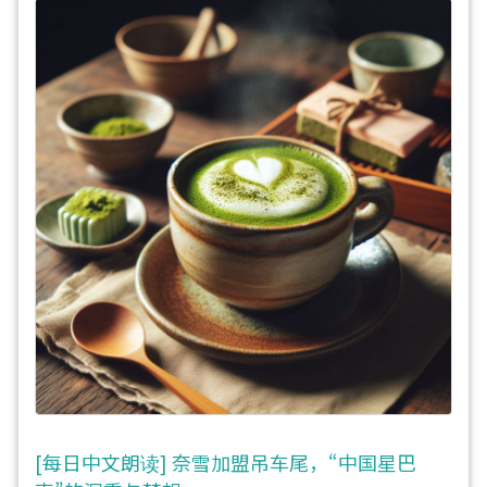
[每日中文朗读] 奈雪加盟吊车尾，“中国星巴