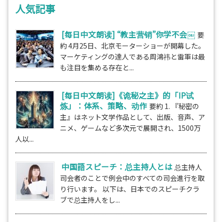
人気記事
[每日中文朗读] “教主营销”你学不会￼
要
約 4月25日、北京モーターショーが開幕した。
マーケティングの達人である周鴻祎と雷軍は最
も注目を集める存在と...
[每日中文朗读]《诡秘之主》的「IP试
炼」：体系、策略、动作
要約 1. 『秘密の
主』はネット文学作品として、出版、音声、ア
ニメ、ゲームなど多次元で展開され、1500万
人以...
中国語スピーチ：总主持人とは
总主持人
司会者のことで例会中のすべての司会進行を取
り行います。 以下は、日本でのスピーチクラ
ブで总主持人をし...