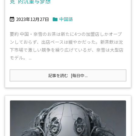
克”的沉重与梦想
2023年12月27日
中国語


要約 中国・奈雪のお茶は新たに4つの加盟店しかオープ
ンしておらず、出店ペースは緩やかだった。新茶飲は沈
下市場で激しい競争を繰り広げているが、奈雪は大型店
モデル。 ...
記事を読む
[每日中 ...