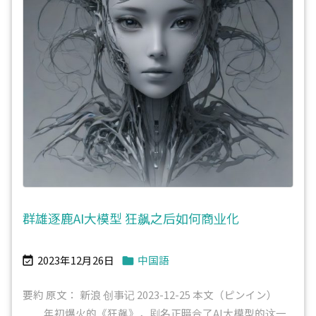
群雄逐鹿AI大模型 狂飙之后如何商业化
2023年12月26日
中国語


要約 原文： 新浪 创事记 2023-12-25 本文（ピンイン）
年初爆火的《狂飙》，剧名正暗合了AI大模型的这一