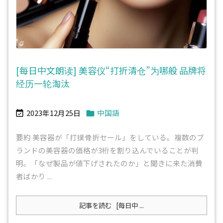
[每日中文朗读] 美容仪“打折清仓”为哪般 品牌将
经历一轮淘汰
2023年12月25日
中国語


要約 美容器が「打撲骨折セール」をしている。複数のブ
ランドの美容器の価格が3桁を割り込んでいることが判
明。「なぜ製品が値下げされたのか」と聞きに来た消費
者ばかり ...
記事を読む
[每日中 ...