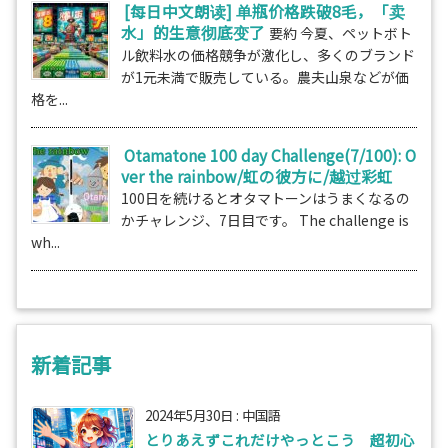
[每日中文朗读] 单瓶价格跌破8毛，「卖
水」的生意彻底变了
要約 今夏、ペットボト
ル飲料水の価格競争が激化し、多くのブランド
が1元未満で販売している。農夫山泉などが価
格を...
Otamatone 100 day Challenge(7/100): O
ver the rainbow/虹の彼方に/越过彩虹
100日を続けるとオタマトーンはうまくなるの
かチャレンジ、7日目です。 The challenge is
wh...
新着記事
2024年5月30日
:
中国語
とりあえずこれだけやっとこう 超初心