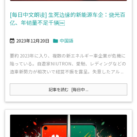
[每日中文朗读] 生死边缘的新能源车企：烧光百
亿、年销量不足千辆￼
2023年12月20日
中国語


要約 2023年に入り、複数の新エネルギー車企業が危機に
陥っている。自遊家NIUTRON、愛馳、レディングなどの
造車新勢力が相次いで経営不振を露呈。失意したアル ...
記事を読む
[每日中 ...