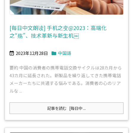
[每日中文朗读] 手机之变@2023：高端化
之“殇”、技术革新与新生机￼
2023年12月28日
中国語


要約 中国の消費者の携帯電話交換サイクルは28カ月から
43カ月に延長された。新製品を繰り返してきた携帯電話
メーカーたちに共通する悩みである。消費者の心のリア
ルな ...
記事を読む
[每日中 ...