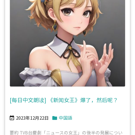
[每日中文朗读] 《新闻女王》爆了，然后呢？
2023年12月22日
中国語


要約 TVB台慶劇「ニュースの女王」の後半の発展につい