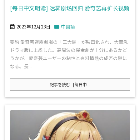
[每日中文朗读] 迷雾剧场回归 爱奇艺再扩长视频
2023年12月23日
中国語


要約 愛奇芸迷霧劇場の「三大隊」が映画化され、大至急
ドラマ版に上線した。高周波の爆金劇が十分にあるかど
うかが、愛奇芸ユーザーの粘性と有料情熱の成否の鍵に
なる。長 ...
記事を読む
[每日中 ...