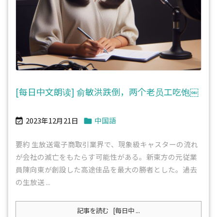
[每日中文朗读] 俞敏洪跌倒，两个老员工吃饱￼
2023年12月21日
中国語


要約 生放送電子商取引業界で、現象級キャスターの流れ
が会社の滅亡をもたらす可能性がある。新東方の元従業
員陳向東が創設した高途佳品を最大の勝者とした。過去
の生放送 ...
記事を読む
[每日中 ...