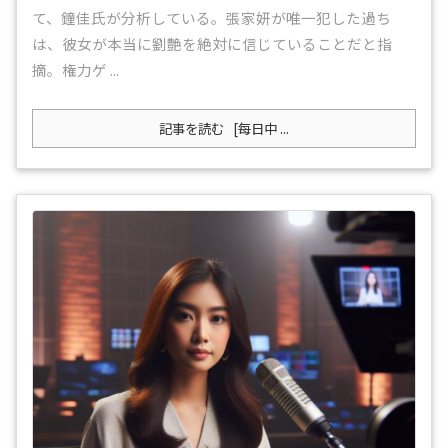
て、鐘佳氏が分析している。張家妍が唯一犯した過ち
は、彼女が本当に劉艶を絶対に信じていることだと指
摘。権力ゲ ...
記事を読む
[每日中 ...