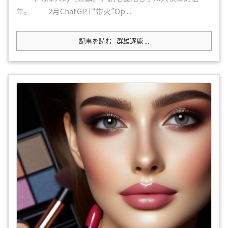
年。 2月ChatGPT“带火”Op ...
記事を読む
群雄逐鹿 ...