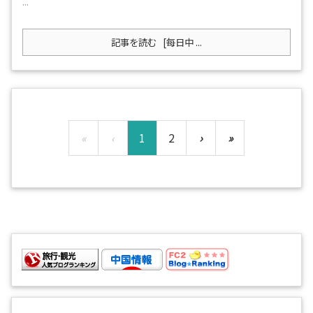
...
記事を読む
[每日中 ...
«
‹
1
2
›
»