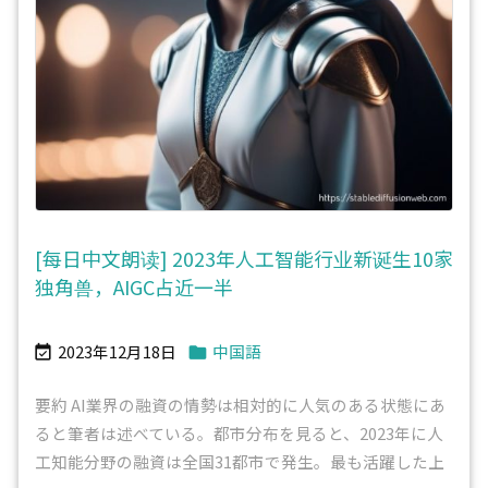
[每日中文朗读] 2023年人工智能行业新诞生10家
独角兽，AIGC占近一半
2023年12月18日
中国語


要約 AI業界の融資の情勢は相対的に人気のある状態にあ
ると筆者は述べている。都市分布を見ると、2023年に人
工知能分野の融資は全国31都市で発生。最も活躍した上