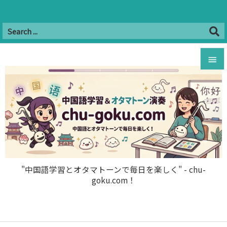
Twitter
Facebook
Instagram
Hatena
YouTube
B!


RSS
Feedly

メニュ

サイド

前へ

"中国語学習とオタマトーンで毎日を楽しく" - chu-
goku.com！
次へ

検索