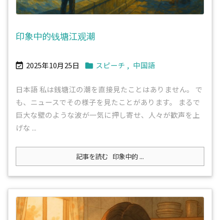
印象中的钱塘江观潮
2025年10月25日
スピーチ
,
中国語


日本語 私は銭塘江の潮を直接見たことはありません。 で
も、ニュースでその様子を見たことがあります。 まるで
巨大な壁のような波が一気に押し寄せ、人々が歓声を上
げな ...
記事を読む
印象中的 ...