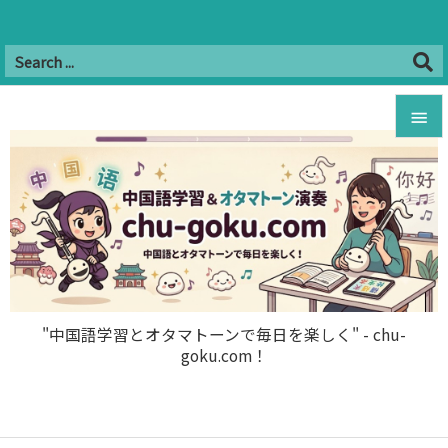
Twitter
Facebook
Instagram
Hatena
YouTube
B!


RSS
Feedly

メニュ

サイド

前へ

"中国語学習とオタマトーンで毎日を楽しく" - chu-
goku.com！
次へ

検索