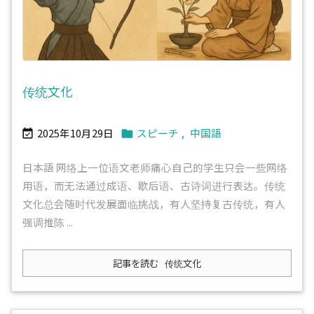
传统文化
2025年10月29日
スピーチ
,
中国語


日本語 网络上一位语文老师痛心自己的学生只会一些网络
用语，而无法通过成语、歇后语、古诗词进行表达。传统
文化总会随时代发展面临挑战，有人坚持复古传统，有人
强调推陈 ...
記事を読む
传统文化