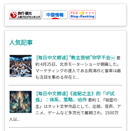
人気記事
[每日中文朗读] “教主营销”你学不会￼
要
約 4月25日、北京モーターショーが開幕した。
マーケティングの達人である周鴻祎と雷軍は最
も注目を集める存在と...
[每日中文朗读]《诡秘之主》的「IP试
炼」：体系、策略、动作
要約 1. 『秘密の
主』はネット文学作品として、出版、音声、ア
ニメ、ゲームなど多次元で展開され、1500万
人以...