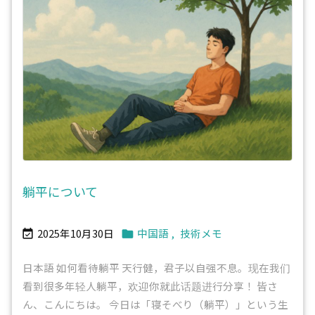
躺平について
2025年10月30日
中国語
,
技術メモ


日本語 如何看待躺平 天行健，君子以自强不息。现在我们
看到很多年轻人躺平，欢迎你就此话题进行分享！ 皆さ
ん、こんにちは。 今日は「寝そべり（躺平）」という生