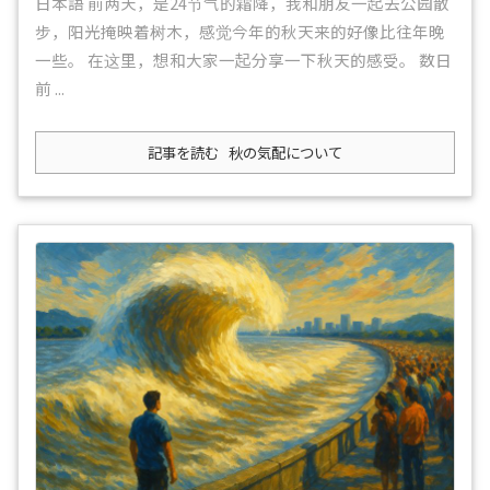
日本語 前两天，是24节气的霜降，我和朋友一起去公园散
步，阳光掩映着树木，感觉今年的秋天来的好像比往年晚
一些。 在这里，想和大家一起分享一下秋天的感受。 数日
前 ...
記事を読む
秋の気配について