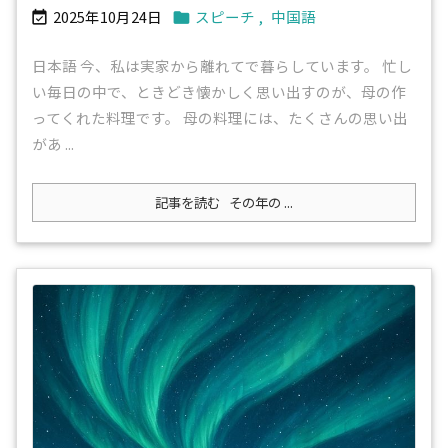
2025年10月24日
スピーチ
,
中国語


日本語 今、私は実家から離れてで暮らしています。 忙し
い毎日の中で、ときどき懐かしく思い出すのが、母の作
ってくれた料理です。 母の料理には、たくさんの思い出
があ ...
記事を読む
その年の ...