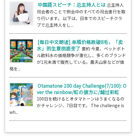
中国語スピーチ：总主持人とは
总主持人
司会者のことで例会中のすべての司会進行を取
り行います。 以下は、日本でのスピーチクラ
ブで总主持人をし...
[每日中文朗读] 单瓶价格跌破8毛，「卖
水」的生意彻底变了
要約 今夏、ペットボト
ル飲料水の価格競争が激化し、多くのブランド
が1元未満で販売している。農夫山泉などが価
格を...
Otamatone 100 day Challenge(7/100): O
ver the rainbow/虹の彼方に/越过彩虹
100日を続けるとオタマトーンはうまくなるの
かチャレンジ、7日目です。 The challenge is
wh...