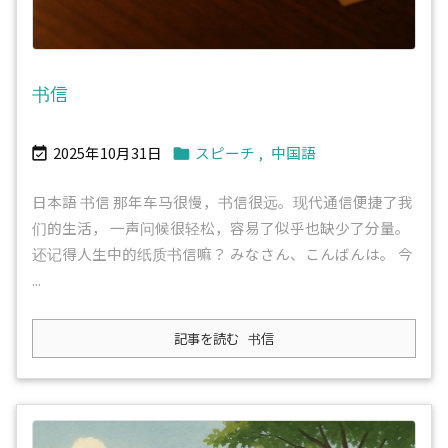
书信
2025年10月31日
スピーチ
,
中国語


日本語 书信 那年车马很慢，书信很远。现代通信便捷了我
们的生活， 一声问候很轻松，容易了似乎也缺少了分量。
还记得人生中的纸质书信嘛？ みなさん、こんばんは。 今
...
記事を読む
书信