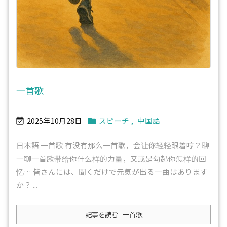
一首歌
2025年10月28日
スピーチ
,
中国語


日本語 一首歌 有没有那么一首歌，会让你轻轻跟着哼？聊
一聊一首歌带给你什么样的力量，又或是勾起你怎样的回
忆… 皆さんには、聞くだけで元気が出る一曲はあります
か？ ...
記事を読む
一首歌