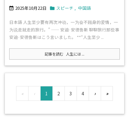
2025年10月22日
スピーチ
,
中国語


日本語 人生至少要有两次冲动，一为奋不顾身的爱情，一
为说走就走的旅行。” —— 安迪·安德鲁斯 聊聊旅行那些事
安迪·安德鲁斯はこう言いました。 **“人生至少 ...
記事を読む
人生には ...
«
‹
1
2
3
4
›
»