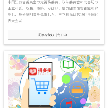
中国江蘇省委員会の元常務委員、政法委員会の元書記の
王立科氏。収賄、賄賂、かばい、暴力団の性質組織を容
認し、身分証明書を偽造した。王立科氏は第19回全国代
表大会以 ...
記事を読む
[每日中 ...