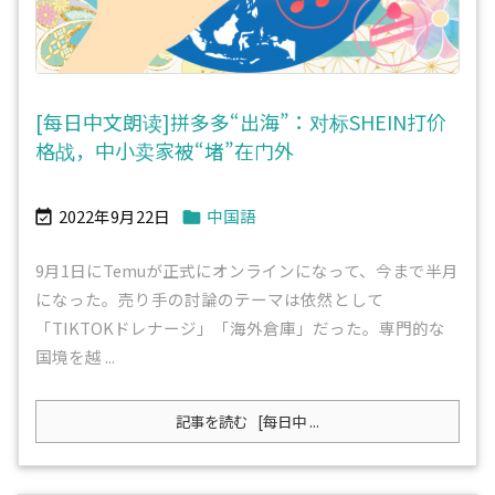
[每日中文朗读]拼多多“出海”：对标SHEIN打价
格战，中小卖家被“堵”在门外
2022年9月22日
中国語


9月1日にTemuが正式にオンラインになって、今まで半月
になった。売り手の討論のテーマは依然として
「TIKTOKドレナージ」「海外倉庫」だった。専門的な
国境を越 ...
記事を読む
[每日中 ...