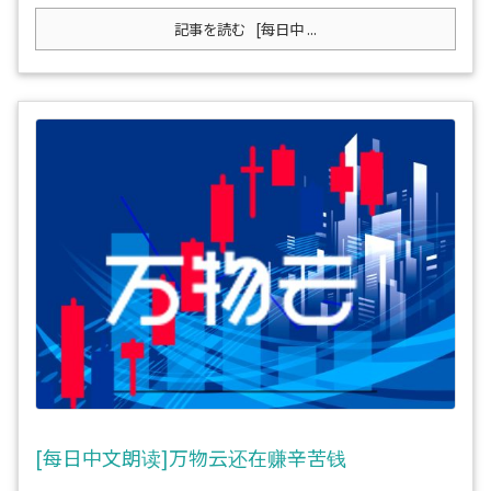
記事を読む
[每日中 ...
[每日中文朗读]万物云还在赚辛苦钱