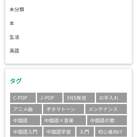
未分類
本
生活
英語
タグ
C-POP
J-POP
SNS発信
お手入れ
アニメ曲
オタマトーン
メンテナンス
中国語
中国語×音楽
中国語の歌
中国語入門
中国語学習
入門
初心者向け