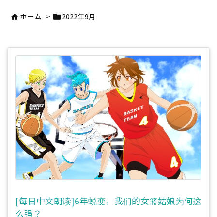
ホーム
>
2022年9月


[每日中文朗读]6年蜕变，我们的女篮姑娘为何这
么强？