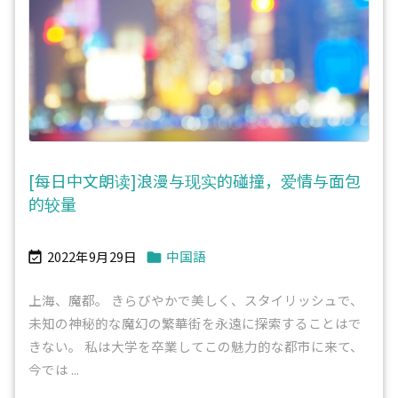
[每日中文朗读]浪漫与现实的碰撞，爱情与面包
的较量
2022年9月29日
中国語


上海、魔都。 きらびやかで美しく、スタイリッシュで、
未知の神秘的な魔幻の繁華街を永遠に探索することはで
きない。 私は大学を卒業してこの魅力的な都市に来て、
今では ...