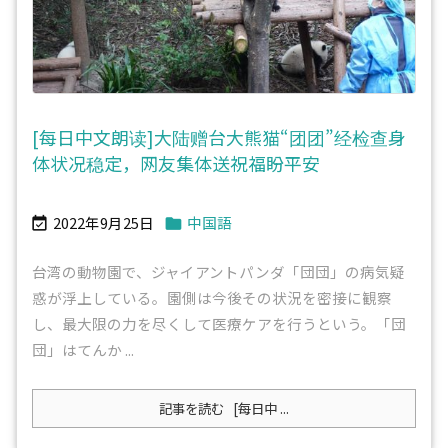
[每日中文朗读]大陆赠台大熊猫“团团”经检查身
体状况稳定，网友集体送祝福盼平安
2022年9月25日
中国語


台湾の動物園で、ジャイアントパンダ「団団」の病気疑
惑が浮上している。園側は今後その状況を密接に観察
し、最大限の力を尽くして医療ケアを行うという。「団
団」はてんか ...
記事を読む
[每日中 ...