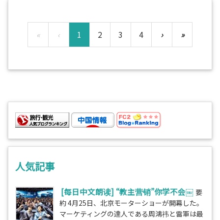
«
‹
1
2
3
4
›
»
人気記事
[每日中文朗读] “教主营销”你学不会￼
要
約 4月25日、北京モーターショーが開幕した。
マーケティングの達人である周鴻祎と雷軍は最