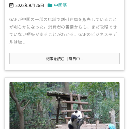
2022年9月26日
中国語


GAPが中国の一部の店舗で割引在庫を販売していること
が明らかになった。消費者の苦情からも、まだ攻略でき
ていない短板があることがわかる。GAPのビジネスモデ
ルは版 ...
記事を読む
[每日中 ...