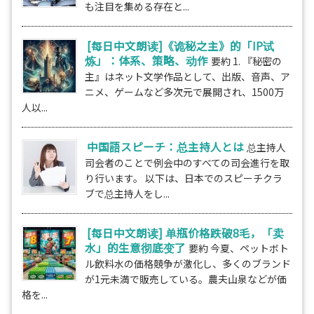
も注目を集める存在と...
[每日中文朗读]《诡秘之主》的「IP试
炼」：体系、策略、动作
要約 1. 『秘密の
主』はネット文学作品として、出版、音声、ア
ニメ、ゲームなど多次元で展開され、1500万
人以...
中国語スピーチ：总主持人とは
总主持人
司会者のことで例会中のすべての司会進行を取
り行います。 以下は、日本でのスピーチクラ
ブで总主持人をし...
[每日中文朗读] 单瓶价格跌破8毛，「卖
水」的生意彻底变了
要約 今夏、ペットボト
ル飲料水の価格競争が激化し、多くのブランド
が1元未満で販売している。農夫山泉などが価
格を...