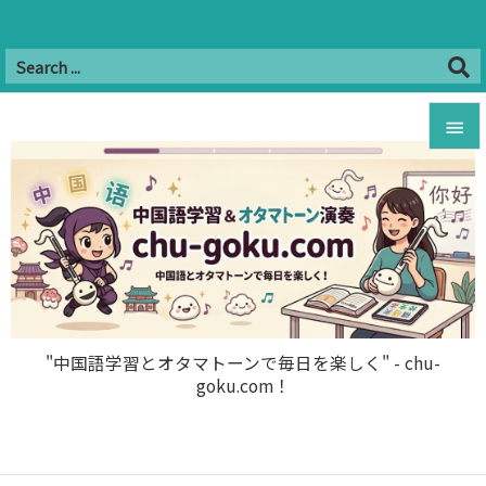
Twitter
Facebook
Instagram
Hatena
YouTube
B!


RSS
Feedly

メニュ

サイド

前へ

"中国語学習とオタマトーンで毎日を楽しく" - chu-
goku.com！
次へ

検索