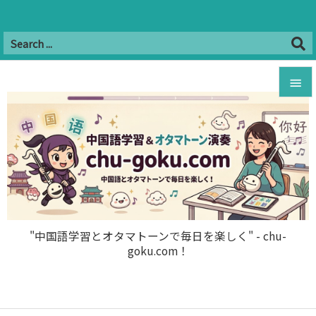
Twitter
Facebook
Instagram
Hatena
YouTube
B!


RSS
Feedly

メニュ

サイド

前へ

"中国語学習とオタマトーンで毎日を楽しく" - chu-
goku.com！
次へ

検索