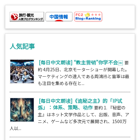
人気記事
[每日中文朗读] “教主营销”你学不会￼
要
約 4月25日、北京モーターショーが開幕した。
マーケティングの達人である周鴻祎と雷軍は最
も注目を集める存在と...
[每日中文朗读]《诡秘之主》的「IP试
炼」：体系、策略、动作
要約 1. 『秘密の
主』はネット文学作品として、出版、音声、ア
ニメ、ゲームなど多次元で展開され、1500万
人以...