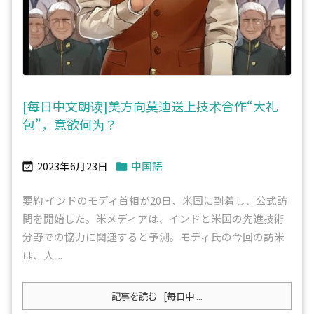
[每日中文朗读]美方向莫迪送上技术合作“大礼
包”，意欲何为？
2023年6月23日
中国語


要約 インドのモディ首相が20日、米国に到着し、公式訪
問を開始した。米メディアは、インドと米国の先進技術
分野での協力に関連すると予測。モディ氏の今回の訪米
は、人 ...
記事を読む
[每日中 ...