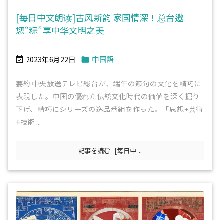
[每日中文朗读]古风新韵 家国情深！总台邀
您“粽”享中华文明之美
2023年6月22日
中国語


要約 中央放送テレビ総台が、端午の節句の文化を精巧に
表現した。中国の優れた伝統文化時代の価値を深く掘り
下げ、精巧にシリーズの逸品番組を作った。「思想+芸術
+技術 ...
記事を読む
[每日中 ...