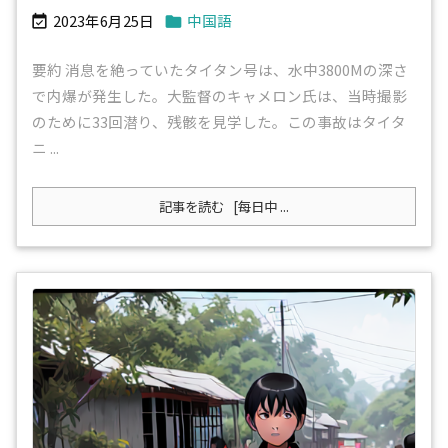
2023年6月25日
中国語


要約 消息を絶っていたタイタン号は、水中3800Mの深さ
で内爆が発生した。大監督のキャメロン氏は、当時撮影
のために33回潜り、残骸を見学した。この事故はタイタ
ニ ...
記事を読む
[每日中 ...