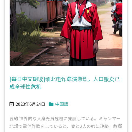
[每日中文朗读]缅北电诈愈演愈烈，人口贩卖已
成全球性危机
2023年6月24日
中国語


要約 世界的な人身売買危機に発展している。ミャンマー
北部で電信詐欺をしていると、妻と2人の姉に連絡。故郷