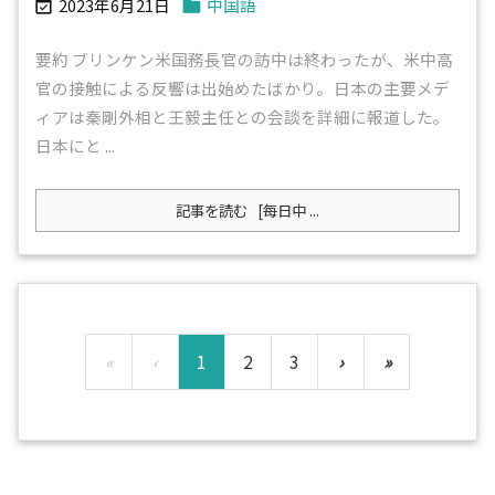
2023年6月21日
中国語


要約 ブリンケン米国務長官の訪中は終わったが、米中高
官の接触による反響は出始めたばかり。日本の主要メデ
ィアは秦剛外相と王毅主任との会談を詳細に報道した。
日本にと ...
記事を読む
[每日中 ...
«
‹
1
2
3
›
»