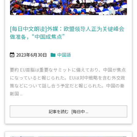
[每日中文朗读]外媒：欧盟领导人正为关键峰会
做准备，“中国成焦点”
2023年6月30日
中国語


要約 EU首脳は重要なサミットに備えており、中国が焦点
になっていると報じられた。EUは対中戦略を含む外交政
策などについて話し合う予定だと報じられた。中国の秦
剛国 ...
記事を読む
[每日中 ...