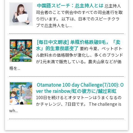
中国語スピーチ：总主持人とは
总主持人
司会者のことで例会中のすべての司会進行を取
り行います。 以下は、日本でのスピーチクラ
ブで总主持人をし...
[每日中文朗读] 单瓶价格跌破8毛，「卖
水」的生意彻底变了
要約 今夏、ペットボト
ル飲料水の価格競争が激化し、多くのブランド
が1元未満で販売している。農夫山泉などが価
格を...
Otamatone 100 day Challenge(7/100): O
ver the rainbow/虹の彼方に/越过彩虹
100日を続けるとオタマトーンはうまくなるの
かチャレンジ、7日目です。 The challenge is
wh...