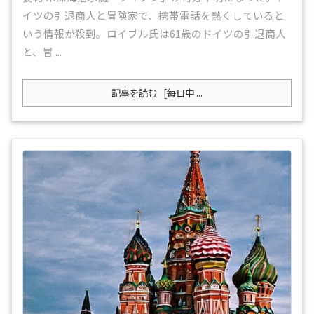
イツの引退商人と冒険家で、携帯電話を熱くしていると
いう情報が殺到。ロイブル氏は61歳のドイツの引退商人
と、冒 ...
記事を読む
[每日中 ...