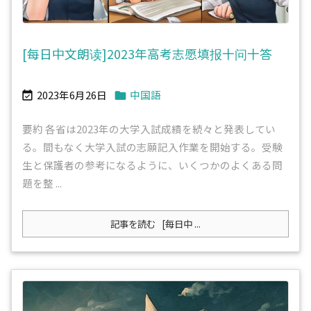
[每日中文朗读]2023年高考志愿填报十问十答
2023年6月26日
中国語


要約 各省は2023年の大学入試成績を続々と発表してい
る。間もなく大学入試の志願記入作業を開始する。受験
生と保護者の参考になるように、いくつかのよくある問
題を整 ...
記事を読む
[每日中 ...