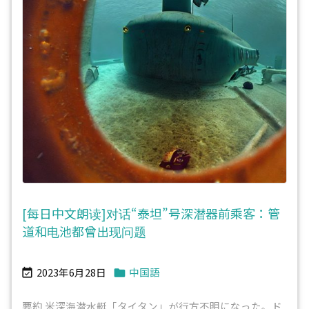
[每日中文朗读]对话“泰坦”号深潜器前乘客：管
道和电池都曾出现问题
2023年6月28日
中国語


要約 米深海潜水艇「タイタン」が行方不明になった。ド