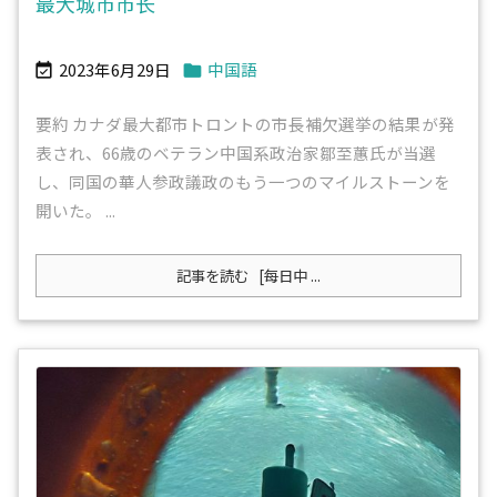
最大城市市长
2023年6月29日
中国語


要約 カナダ最大都市トロントの市長補欠選挙の結果が発
表され、66歳のベテラン中国系政治家鄒至蕙氏が当選
し、同国の華人参政議政のもう一つのマイルストーンを
開いた。 ...
記事を読む
[每日中 ...