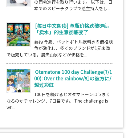
の司会進行を取り行います。 以下は、日
本でのスピーチクラブで总主持人をし...
[每日中文朗读] 单瓶价格跌破8毛，
「卖水」的生意彻底变了
要約 今夏、ペットボトル飲料水の価格競
争が激化し、多くのブランドが1元未満
で販売している。農夫山泉などが価格を...
Otamatone 100 day Challenge(7/1
00): Over the rainbow/虹の彼方に/
越过彩虹
100日を続けるとオタマトーンはうまく
なるのかチャレンジ、7日目です。 The challenge is
wh...