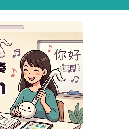

Hatena
YouTube
RSS
Feedly
!