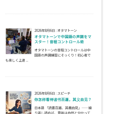
2026年8月6日
:
オタマトーン
オタマトーンで中国語の声調をマ
スター！音程コントロール術
オタマトーンの音程コントロールは中
国語の声調練習にそっくり！初心者で
も楽しく上達 ...
2026年8月6日
:
スピーチ
你怎样看待读书百遍，其义自见？
日本語 「読書百遍、其義自見」——繰
り返し読めば、意味は自然と分かって