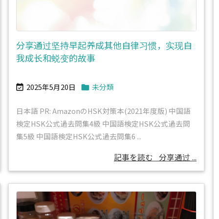
分享通过坚持早起养成其他自律习惯，实现自
我成长和蜕变的故事
2025年5月20日
未分類


日本語 PR: AmazonのHSK対策本(2021年度版) 中国語
検定HSK公式過去問集4級 中国語検定HSK公式過去問
集5級 中国語検定HSK公式過去問集6 ...
記事を読む
分享通过 ...