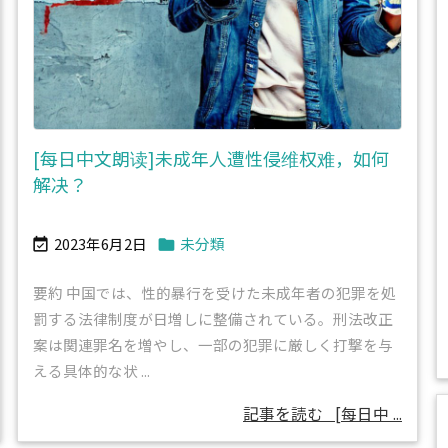
[每日中文朗读]未成年人遭性侵维权难，如何
解决？
2023年6月2日
未分類


要約 中国では、性的暴行を受けた未成年者の犯罪を処
罰する法律制度が日増しに整備されている。刑法改正
案は関連罪名を増やし、一部の犯罪に厳しく打撃を与
える具体的な状 ...
記事を読む
[每日中 ...