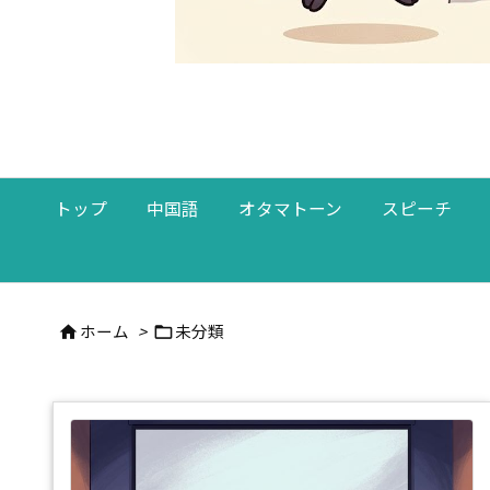
トップ
中国語
オタマトーン
スピーチ
ホーム
>
未分類

