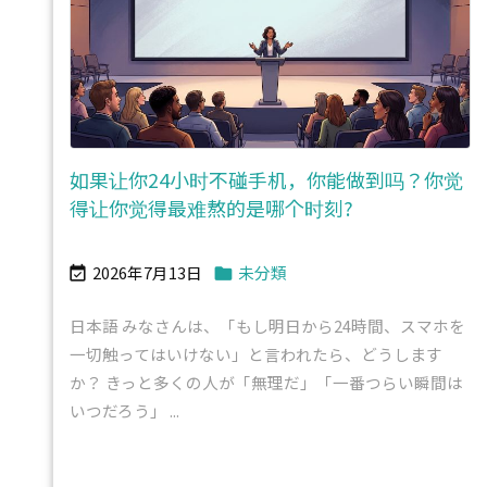
如果让你24小时不碰手机，你能做到吗？你觉
得让你觉得最难熬的是哪个时刻?
2026年7月13日
未分類


日本語 みなさんは、「もし明日から24時間、スマホを
一切触ってはいけない」と言われたら、どうします
か？ きっと多くの人が「無理だ」「一番つらい瞬間は
いつだろう」 ...