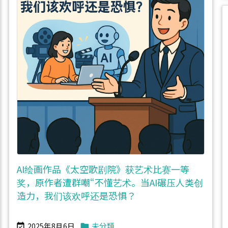
AI绘画作品《太空歌剧院》获艺术比赛一等
奖，原作者遭群嘲“不懂艺术。当AI碾压人类创
造力，我们该欢呼还是恐惧？
2025年8月6日
未分類

