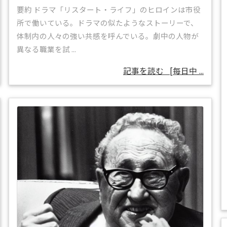
要約 ドラマ「リスタート・ライフ」のヒロインは市役
所で働いている。ドラマの似たようなストーリーで、
体制内の人々の強い共感を呼んでいる。劇中の人物が
異なる職業を試 ...
記事を読む
[每日中 ...