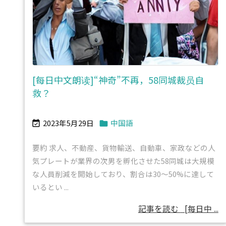
[每日中文朗读]“神奇”不再，58同城裁员自
救？
2023年5月29日
中国語


要約 求人、不動産、貨物輸送、自動車、家政などの人
気プレートが業界の次男を孵化させた58同城は大規模
な人員削減を開始しており、割合は30〜50%に達して
いるとい ...
記事を読む
[每日中 ...