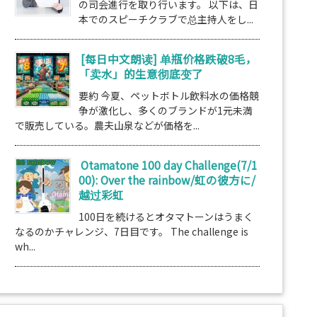
の司会進行を取り行います。 以下は、日
本でのスピーチクラブで总主持人をし...
[每日中文朗读] 单瓶价格跌破8毛，
「卖水」的生意彻底变了
要約 今夏、ペットボトル飲料水の価格競
争が激化し、多くのブランドが1元未満
で販売している。農夫山泉などが価格を...
Otamatone 100 day Challenge(7/1
00): Over the rainbow/虹の彼方に/
越过彩虹
100日を続けるとオタマトーンはうまく
なるのかチャレンジ、7日目です。 The challenge is
wh...