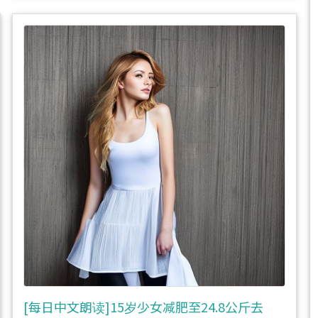
[每日中文朗读]15岁少女减肥至24.8公斤去