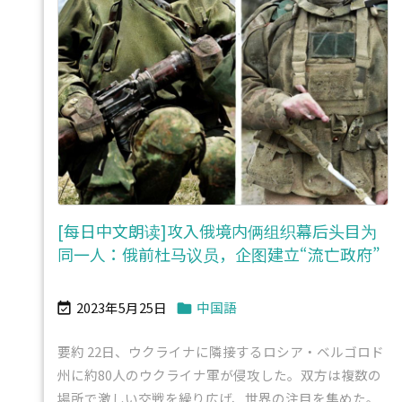
[每日中文朗读]攻入俄境内俩组织幕后头目为
同一人：俄前杜马议员，企图建立“流亡政府”
2023年5月25日
中国語


要約 22日、ウクライナに隣接するロシア・ベルゴロド
州に約80人のウクライナ軍が侵攻した。双方は複数の
場所で激しい交戦を繰り広げ、世界の注目を集めた。