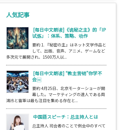
人気記事
[每日中文朗读]《诡秘之主》的「IP
试炼」：体系、策略、动作
要約 1. 『秘密の主』はネット文学作品と
して、出版、音声、アニメ、ゲームなど
多次元で展開され、1500万人以...
[每日中文朗读] “教主营销”你学不
会￼
要約 4月25日、北京モーターショーが開
幕した。マーケティングの達人である周
鴻祎と雷軍は最も注目を集める存在と...
中国語スピーチ：总主持人とは
总主持人 司会者のことで例会中のすべて