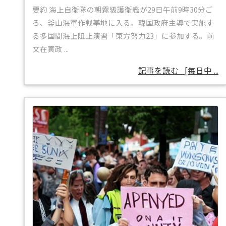
要約 海上自衛隊の朝霧級護衛艦が29日午前9時30分ご
ろ、釜山海軍作戦基地に入る。韓国政府主導で実施す
る多国間海上阻止演習「東方努力23」に参加する。前
文在寅政 ...
記事を読む
[每日中 ...