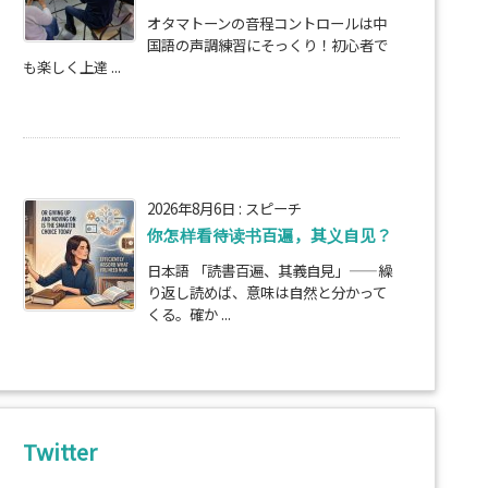
オタマトーンの音程コントロールは中
国語の声調練習にそっくり！初心者で
も楽しく上達 ...
2026年8月6日
:
スピーチ
你怎样看待读书百遍，其义自见？
日本語 「読書百遍、其義自見」——繰
り返し読めば、意味は自然と分かって
くる。確か ...
Twitter