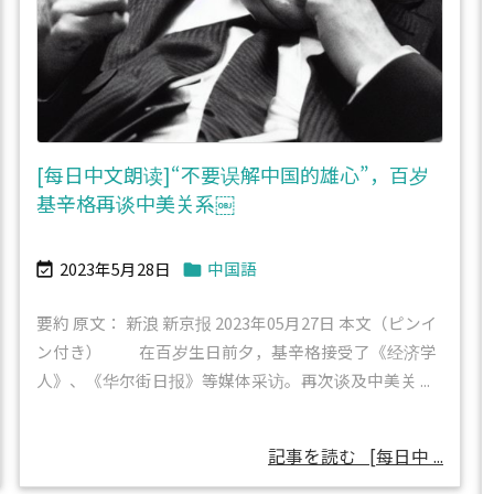
[每日中文朗读]“不要误解中国的雄心”，百岁
基辛格再谈中美关系￼
2023年5月28日
中国語


要約 原文： 新浪 新京报 2023年05月27日 本文（ピンイ
ン付き） 在百岁生日前夕，基辛格接受了《经济学
人》、《华尔街日报》等媒体采访。再次谈及中美关 ...
記事を読む
[每日中 ...