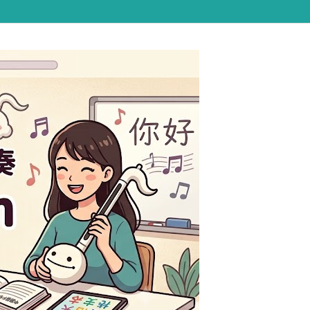

Hatena
YouTube
RSS
Feedly
!