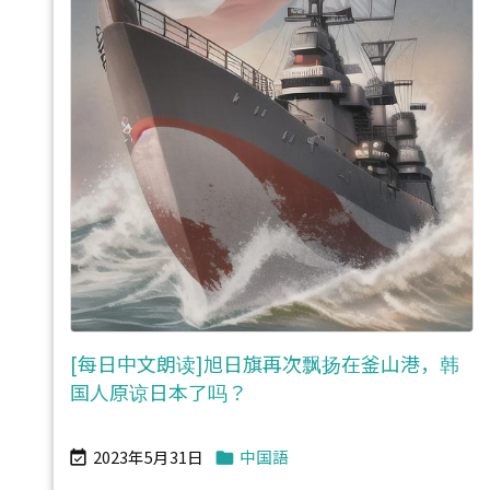
[每日中文朗读]旭日旗再次飘扬在釜山港，韩
国人原谅日本了吗？
2023年5月31日
中国語

