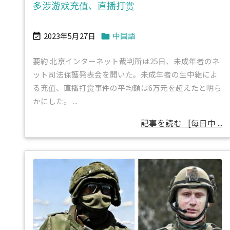
多涉游戏充值、直播打赏
2023年5月27日
中国語


要約 北京インターネット裁判所は25日、未成年者のネ
ット司法保護発表会を開いた。未成年者の生中継によ
る充值、直播打赏事件の平均額は6万元を超えたと明ら
かにした。 ...
記事を読む
[每日中 ...