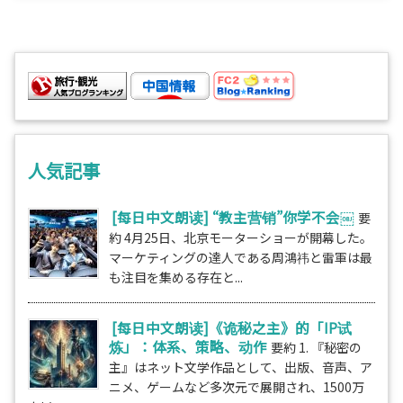
人気記事
[每日中文朗读] “教主营销”你学不会￼
要
約 4月25日、北京モーターショーが開幕した。
マーケティングの達人である周鴻祎と雷軍は最
も注目を集める存在と...
[每日中文朗读]《诡秘之主》的「IP试
炼」：体系、策略、动作
要約 1. 『秘密の
主』はネット文学作品として、出版、音声、ア
ニメ、ゲームなど多次元で展開され、1500万