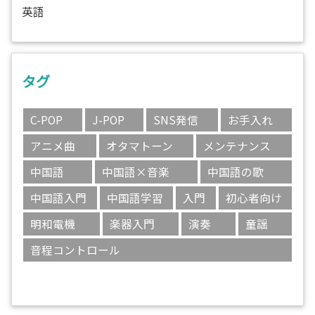
英語
タグ
C-POP
J-POP
SNS発信
お手入れ
アニメ曲
オタマトーン
メンテナンス
中国語
中国語×音楽
中国語の歌
中国語入門
中国語学習
入門
初心者向け
明和電機
楽器入門
演奏
童謡
音程コントロール