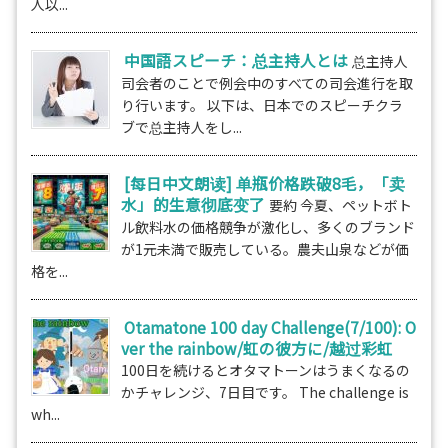
人以...
中国語スピーチ：总主持人とは
总主持人
司会者のことで例会中のすべての司会進行を取
り行います。 以下は、日本でのスピーチクラ
ブで总主持人をし...
[每日中文朗读] 单瓶价格跌破8毛，「卖
水」的生意彻底变了
要約 今夏、ペットボト
ル飲料水の価格競争が激化し、多くのブランド
が1元未満で販売している。農夫山泉などが価
格を...
Otamatone 100 day Challenge(7/100): O
ver the rainbow/虹の彼方に/越过彩虹
100日を続けるとオタマトーンはうまくなるの
かチャレンジ、7日目です。 The challenge is
wh...