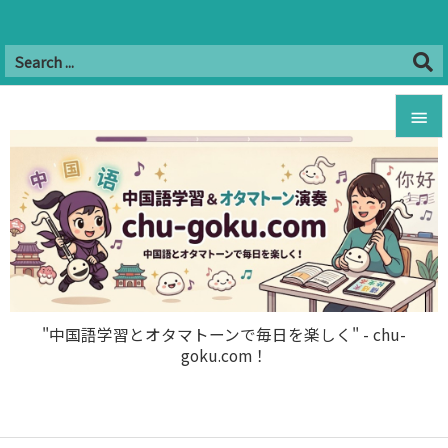
Twitter
Facebook
Instagram
Hatena
YouTube
B!


RSS
Feedly

メニュ

サイド

前へ

"中国語学習とオタマトーンで毎日を楽しく" - chu-
goku.com！
次へ

検索