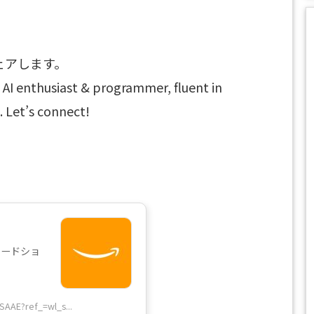
ェアします。
iast & programmer, fluent in
 Let’s connect!
ーボードショ
SAAE?ref_=wl_s...