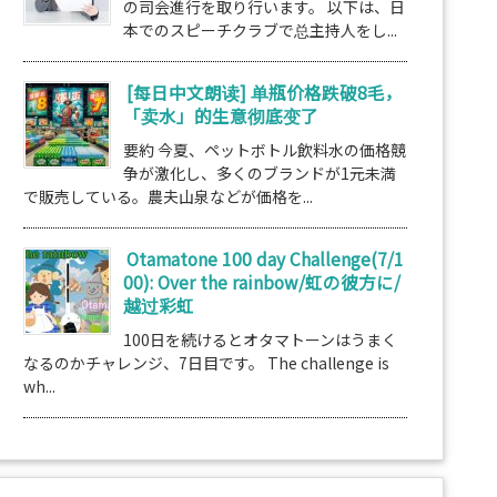
の司会進行を取り行います。 以下は、日
本でのスピーチクラブで总主持人をし...
[每日中文朗读] 单瓶价格跌破8毛，
「卖水」的生意彻底变了
要約 今夏、ペットボトル飲料水の価格競
争が激化し、多くのブランドが1元未満
で販売している。農夫山泉などが価格を...
Otamatone 100 day Challenge(7/1
00): Over the rainbow/虹の彼方に/
越过彩虹
100日を続けるとオタマトーンはうまく
なるのかチャレンジ、7日目です。 The challenge is
wh...