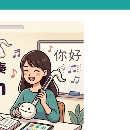

Hatena
YouTube
RSS
Feedly
!