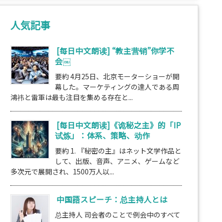
人気記事
[每日中文朗读] “教主营销”你学不
会￼
要約 4月25日、北京モーターショーが開
幕した。マーケティングの達人である周
鴻祎と雷軍は最も注目を集める存在と...
[每日中文朗读]《诡秘之主》的「IP
试炼」：体系、策略、动作
要約 1. 『秘密の主』はネット文学作品と
して、出版、音声、アニメ、ゲームなど
多次元で展開され、1500万人以...
中国語スピーチ：总主持人とは
总主持人 司会者のことで例会中のすべて