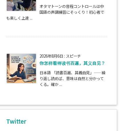
オタマトーンの音程コントロールは中
国語の声調練習にそっくり！初心者で
も楽しく上達 ...
2026年8月6日
:
スピーチ
你怎样看待读书百遍，其义自见？
日本語 「読書百遍、其義自見」——繰
り返し読めば、意味は自然と分かって
くる。確か ...
Twitter