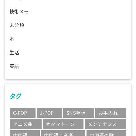
技術メモ
未分類
本
生活
英語
タグ
C-POP
J-POP
SNS発信
お手入れ
アニメ曲
オタマトーン
メンテナンス
中国語
中国語×音楽
中国語の歌