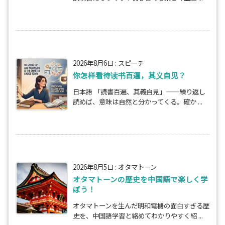
2026年8月6日
:
スピーチ
你怎样看待读书百遍，其义自见？
日本語 「読書百遍、其義自見」——繰り返し
読めば、意味は自然と分かってくる。確か ...
2026年8月5日
:
オタマトーン
オタマトーンの歴史を中国語で楽しく学
ぼう！
オタマトーンを生んだ明和電機の面白すぎる歴
史を、中国語学習と絡めてわかりやすく紹 ...