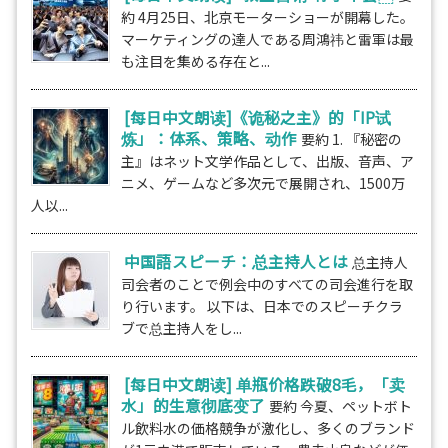
約 4月25日、北京モーターショーが開幕した。
マーケティングの達人である周鴻祎と雷軍は最
も注目を集める存在と...
[每日中文朗读]《诡秘之主》的「IP试
炼」：体系、策略、动作
要約 1. 『秘密の
主』はネット文学作品として、出版、音声、ア
ニメ、ゲームなど多次元で展開され、1500万
人以...
中国語スピーチ：总主持人とは
总主持人
司会者のことで例会中のすべての司会進行を取
り行います。 以下は、日本でのスピーチクラ
ブで总主持人をし...
[每日中文朗读] 单瓶价格跌破8毛，「卖
水」的生意彻底变了
要約 今夏、ペットボト
ル飲料水の価格競争が激化し、多くのブランド