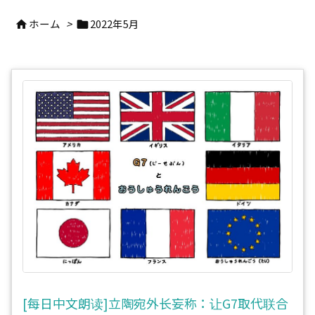
ホーム
>
2022年5月


[每日中文朗读]立陶宛外长妄称：让G7取代联合