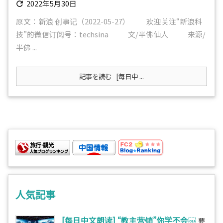
2022年5月30日

原文：新浪 创事记（2022-05-27） 欢迎关注“新浪科
技”的微信订阅号：techsina 文/半佛仙人 来源/
半佛 ...
記事を読む
[每日中 ...
人気記事
[每日中文朗读] “教主营销”你学不会￼
要