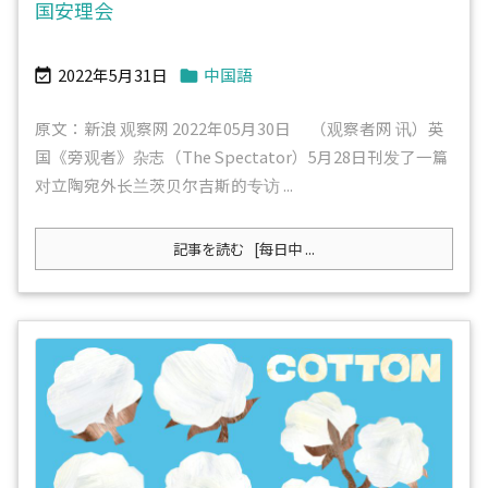
国安理会
2022年5月31日
中国語


原文：新浪 观察网 2022年05月30日 （观察者网 讯）英
国《旁观者》杂志（The Spectator）5月28日刊发了一篇
对立陶宛外长兰茨贝尔吉斯的专访 ...
記事を読む
[每日中 ...