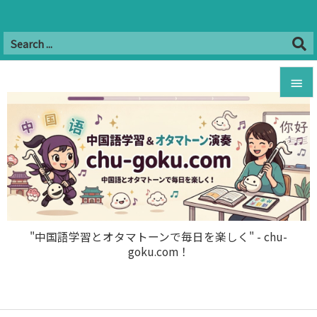
Twitter
Facebook
Instagram
Hatena
YouTube
B!


RSS
Feedly

メニュ

サイド

前へ

"中国語学習とオタマトーンで毎日を楽しく" - chu-
goku.com！
次へ

検索